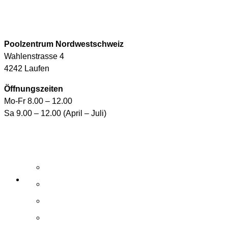
info@arizonapool.ch
0800 766 600
Poolzentrum Nordwestschweiz
Wahlenstrasse 4
4242 Laufen
Öffnungszeiten
Mo-Fr 8.00 – 12.00
Sa 9.00 – 12.00 (April – Juli)
Aktuelle Angebote
E-Shop
Wasserpflegemittel
Whirlpool-Pflegemittel
Reinigungsroboter und Handsauger