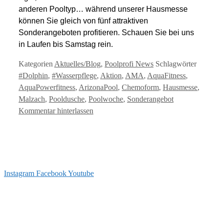
anderen Pooltyp… während unserer Hausmesse
können Sie gleich von fünf attraktiven
Sonderangeboten profitieren. Schauen Sie bei uns
in Laufen bis Samstag rein.
Kategorien
Aktuelles/Blog
,
Poolprofi News
Schlagwörter
#Dolphin
,
#Wasserpflege
,
Aktion
,
AMA
,
AquaFitness
,
AquaPowerfitness
,
ArizonaPool
,
Chemoform
,
Hausmesse
,
Malzach
,
Pooldusche
,
Poolwoche
,
Sonderangebot
Kommentar hinterlassen
Instagram
Facebook
Youtube
info@arizonapool.ch
0800 766 600