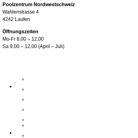
Poolzentrum Nordwestschweiz
Wahlenstrasse 4
4242 Laufen
Öffnungszeiten
Mo-Fr 8.00 – 12.00
Sa 9.00 – 12.00 (April – Juli)
Aktuelle Angebote
E-Shop
Wasserpflegemittel
Whirlpool-Pflegemittel
Reinigungsroboter und Handsauger
Zubehör / Ersatzteile
Elemente
Schwimmbad
Zubehör