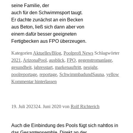
seine Familie, der
auch für den Schwimmsport taugt.
Er dachte zunächst an ein Becken
aus Beton, ließ sich dann aber von
einem dafür besser geeigneten
Fertigbecken aus FPO überzeugen.
Kategorien
Aktuelles/Blog
,
Poolprofi News
Schlagwörter
2021
,
ArizonaPool
,
ausblick
,
FPO
,
gegenstromanlage
,
gesundheit
,
jahresstart
,
markenauftritt
,
neujahr
,
poolreportage
,
reportage
,
SchwimmbadundSauna
,
yellow
Kommentar hinterlassen
19. Juli 2023
24. Juni 2020
von
Rolf Richterich
Auch die Einbindung des Pools fügt sich nahtlos in
das Gesamtensemble. Direkt an der