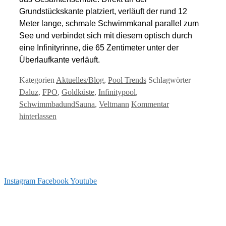
Grundstückskante platziert, verläuft der rund 12
Meter lange, schmale Schwimmkanal parallel zum
See und verbindet sich mit diesem optisch durch
eine Infinityrinne, die 65 Zentimeter unter der
Überlaufkante verläuft.
Kategorien
Aktuelles/Blog
,
Pool Trends
Schlagwörter
Daluz
,
FPO
,
Goldküste
,
Infinitypool
,
SchwimmbadundSauna
,
Veltmann
Kommentar
hinterlassen
Instagram
Facebook
Youtube
info@arizonapool.ch
0800 766 600