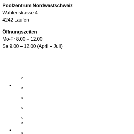
Poolzentrum Nordwestschweiz
Wahlenstrasse 4
4242 Laufen
Öffnungszeiten
Mo-Fr 8.00 – 12.00
Sa 9.00 – 12.00 (April – Juli)
Aktuelle Angebote
E-Shop
Wasserpflegemittel
Whirlpool-Pflegemittel
Reinigungsroboter und Handsauger
Zubehör / Ersatzteile
Elemente
Schwimmbad
Zubehör