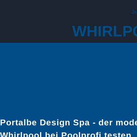
Ja
WHIRLPO
LAU
Portalbe Design Spa - der mode
Whirlpool bei Poolprofi testen