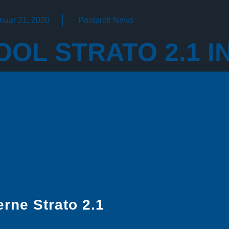
nuar 21, 2020
Poolprofi News
OL STRATO 2.1 I
FEN TESTEN.
rne Strato 2.1