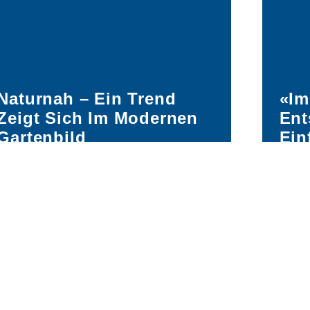
Naturnah – Ein Trend
«Im
Zeigt Sich Im Modernen
Ent
Gartenbild
Ein
Die richtige Bepflanzung um Ihren Pool
Seit 
bietet nicht nur Sichtschutz, sie sorgt
zwanz
auch für Urlaubsflair. Zudem wird das
sein
störende Brummen des Rasenmähers
Spiel
aus dem Nachbarsgarten gedämpft.
symp
So geniessen Sie Ihre Poollandschaft
Spitz
noch mehr. Bauführer Yves Gygi von
Vorbi
der Bertschi AG Gartenbau erzählt uns
nach 