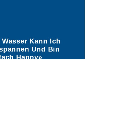
 Wasser Kann Ich
spannen Und Bin
fach Happy»
kurzem unterstützen wir den
igjährigen Antonio Djakovic auf
em Weg zu den Olympischen
en 2024 in Paris. Wir haben den
athischen Schweizer
enschwimmer gefragt, wer sein
ld ist und wie er sich am besten
einem harten Trainingstag