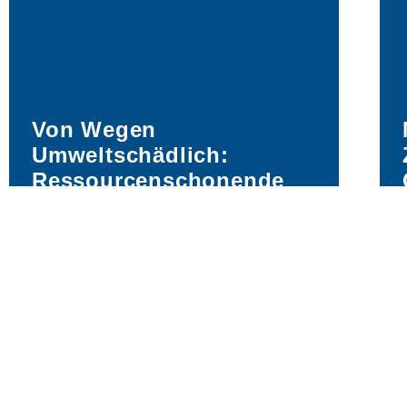
Von Wegen
Umweltschädlich:
Ressourcenschonende
Pools
Pools und Nachhaltigkeit – wie passt
das zusammen? Wer sich richtig
informiert, kann mit gutem Gewissen
das eigene Schwimmbad geniessen.
Von Energiekosten
bis zum Wasserverbrauch: Wir zeigen
Ihnen die Fakten auf.