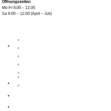
Öffnungszeiten
Mo-Fr 8.00 – 12.00
Sa 9.00 – 12.00 (April – Juli)
Aktuelle Angebote
E-Shop
Wasserpflegemittel
Whirlpool-Pflegemittel
Reinigungsroboter und Handsauger
Zubehör / Ersatzteile
Elemente
Schwimmbad
Zubehör
Unterhalt
Sanieren