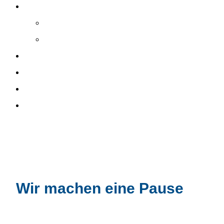
Schwimmbad
Elemente
Zubehör
Unterhalt
Sanieren
Über uns
Blog
Wir machen eine Pause