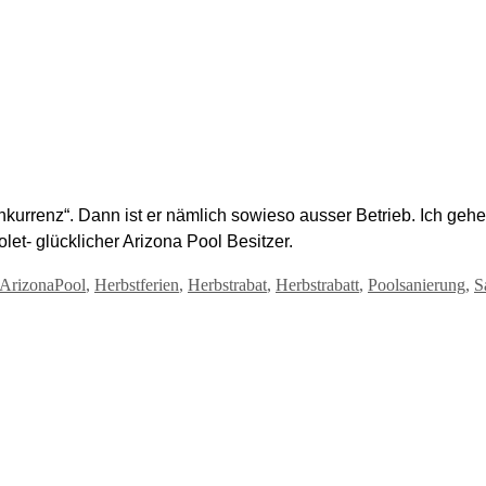
Konkurrenz“. Dann ist er nämlich sowieso ausser Betrieb. Ich ge
rolet- glücklicher Arizona Pool Besitzer.
ArizonaPool
,
Herbstferien
,
Herbstrabat
,
Herbstrabatt
,
Poolsanierung
,
S