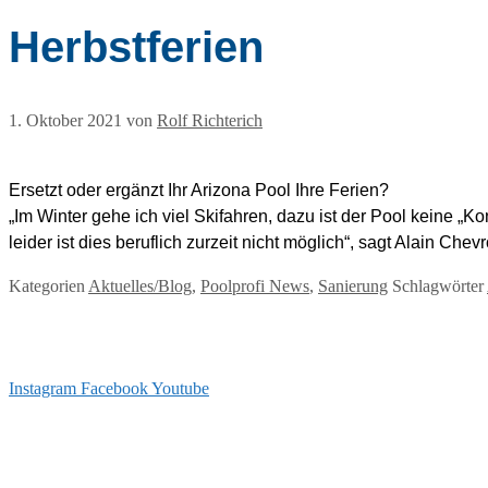
Herbstferien
1. Oktober 2021
von
Rolf Richterich
Ersetzt oder ergänzt Ihr Arizona Pool Ihre Ferien?
„Im Winter gehe ich viel Skifahren, dazu ist der Pool keine „
leider ist dies beruflich zurzeit nicht möglich“, sagt Alain Chev
Kategorien
Aktuelles/Blog
,
Poolprofi News
,
Sanierung
Schlagwörter
Instagram
Facebook
Youtube
info@arizonapool.ch
0800 766 600