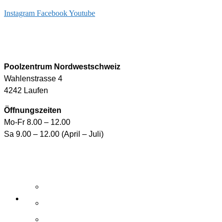
Instagram
Facebook
Youtube
info@arizonapool.ch
0800 766 600
Poolzentrum Nordwestschweiz
Wahlenstrasse 4
4242 Laufen
Öffnungszeiten
Mo-Fr 8.00 – 12.00
Sa 9.00 – 12.00 (April – Juli)
Aktuelle Angebote
E-Shop
Wasserpflegemittel
Whirlpool-Pflegemittel