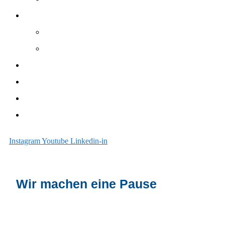
Schwimmbad
Elemente
Zubehör
Unterhalt
Sanieren
Über uns
Blog
Instagram
Youtube
Linkedin-in
Wir machen eine Pause