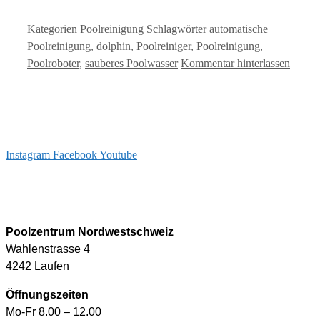
Kategorien
Poolreinigung
Schlagwörter
automatische
Poolreinigung
,
dolphin
,
Poolreiniger
,
Poolreinigung
,
Poolroboter
,
sauberes Poolwasser
Kommentar hinterlassen
Instagram
Facebook
Youtube
info@arizonapool.ch
0800 766 600
Poolzentrum Nordwestschweiz
Wahlenstrasse 4
4242 Laufen
Öffnungszeiten
Mo-Fr 8.00 – 12.00