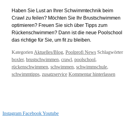
Haben Sie Lust an Ihrer Schwimmtechnik beim
Crawl zu feilen? Möchten Sie Ihr Brustschwimmen
optimieren? Freuen Sie sich über Tipps zum
Rückenschwimmen? Dann ist die neue Poolschool
das richtige für Sie, um fit zu bleiben.
Kategorien
Aktuelles/Blog
,
Poolprofi News
Schlagwörter
boxler
,
brustschwimmen
,
crawl
,
poolschool
,
rückenschwimmen
,
schwimmen
,
schwimmschule
,
schwimmtipps
,
zusatzservice
Kommentar hinterlassen
Instagram
Facebook
Youtube
info@arizonapool.ch
0800 766 600