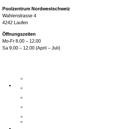
Poolzentrum Nordwestschweiz
Wahlenstrasse 4
4242 Laufen
Öffnungszeiten
Mo-Fr 8.00 – 12.00
Sa 9.00 – 12.00 (April – Juli)
Aktuelle Angebote
E-Shop
Wasserpflegemittel
Whirlpool-Pflegemittel
Reinigungsroboter und Handsauger
Zubehör / Ersatzteile
Elemente
Schwimmbad