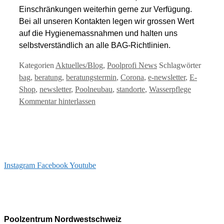
Einschränkungen weiterhin gerne zur Verfügung.
Bei all unseren Kontakten legen wir grossen Wert
auf die Hygienemassnahmen und halten uns
selbstverständlich an alle BAG-Richtlinien.
Kategorien
Aktuelles/Blog
,
Poolprofi News
Schlagwörter
bag
,
beratung
,
beratungstermin
,
Corona
,
e-newsletter
,
E-
Shop
,
newsletter
,
Poolneubau
,
standorte
,
Wasserpflege
Kommentar hinterlassen
Instagram
Facebook
Youtube
info@arizonapool.ch
0800 766 600
Poolzentrum Nordwestschweiz