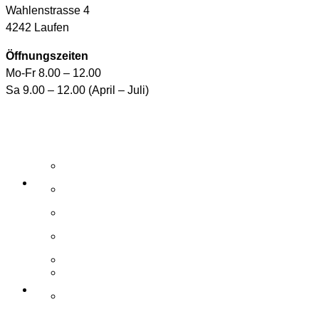
Wahlenstrasse 4
4242 Laufen
Öffnungszeiten
Mo-Fr 8.00 – 12.00
Sa 9.00 – 12.00 (April – Juli)
Aktuelle Angebote
E-Shop
Wasserpflegemittel
Whirlpool-Pflegemittel
Reinigungsroboter und Handsauger
Zubehör / Ersatzteile
Elemente
Schwimmbad
Zubehör