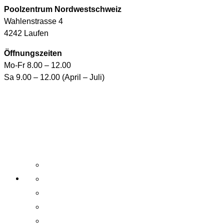
Poolzentrum Nordwestschweiz
Wahlenstrasse 4
4242 Laufen
Öffnungszeiten
Mo-Fr 8.00 – 12.00
Sa 9.00 – 12.00 (April – Juli)
Aktuelle Angebote
E-Shop
Wasserpflegemittel
Whirlpool-Pflegemittel
Reinigungsroboter und Handsauger
Zubehör / Ersatzteile