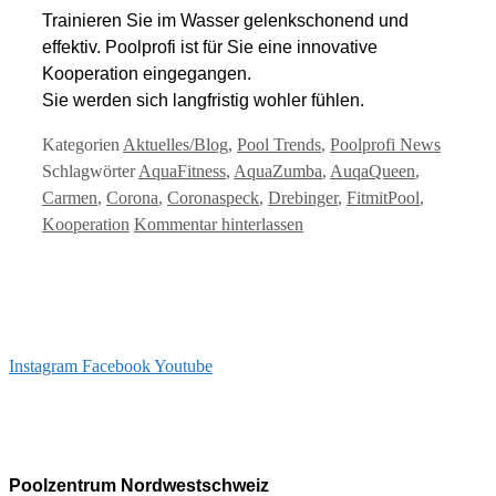
Trainieren Sie im Wasser gelenkschonend und
effektiv. Poolprofi ist für Sie eine innovative
Kooperation eingegangen.
Sie werden sich langfristig wohler fühlen.
Kategorien
Aktuelles/Blog
,
Pool Trends
,
Poolprofi News
Schlagwörter
AquaFitness
,
AquaZumba
,
AuqaQueen
,
Carmen
,
Corona
,
Coronaspeck
,
Drebinger
,
FitmitPool
,
Kooperation
Kommentar hinterlassen
Instagram
Facebook
Youtube
info@arizonapool.ch
0800 766 600
Poolzentrum Nordwestschweiz