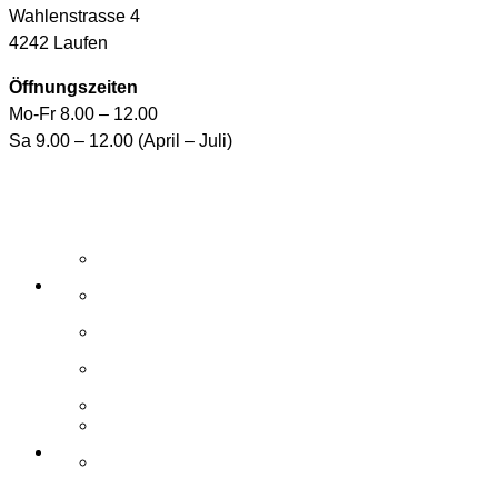
Wahlenstrasse 4
4242 Laufen
Öffnungszeiten
Mo-Fr 8.00 – 12.00
Sa 9.00 – 12.00 (April – Juli)
Aktuelle Angebote
E-Shop
Wasserpflegemittel
Whirlpool-Pflegemittel
Reinigungsroboter und Handsauger
Zubehör / Ersatzteile
Elemente
Schwimmbad
Zubehör