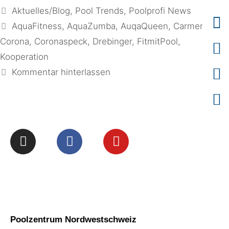
Aktuelles/Blog
,
Pool Trends
,
Poolprofi News
AquaFitness
,
AquaZumba
,
AuqaQueen
,
Carmen
,
Corona
,
Coronaspeck
,
Drebinger
,
FitmitPool
,
Kooperation
Kommentar hinterlassen
info@arizonapool.ch
0800 766 600
Poolzentrum Nordwestschweiz