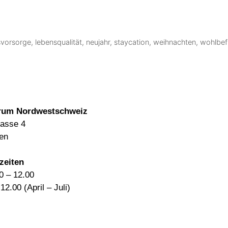
svorsorge
,
lebensqualität
,
neujahr
,
staycation
,
weihnachten
,
wohlbef
rum Nordwestschweiz
rasse 4
en
zeiten
0 – 12.00
12.00 (April – Juli)