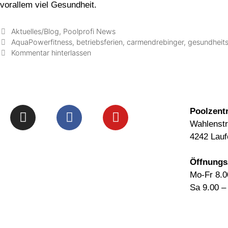
vorallem viel Gesundheit.
Aktuelles/Blog
,
Poolprofi News
AquaPowerfitness
,
betriebsferien
,
carmendrebinger
,
gesundheit
Kommentar hinterlassen
Poolzent
Wahlenst
4242 Lauf
info@arizonapool.ch
0800 766 600
Öffnungs
Mo-Fr 8.0
Sa 9.00 – 