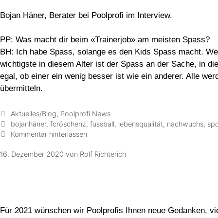
Bojan Häner, Berater bei Poolprofi im Interview.
PP: Was macht dir beim «Trainerjob» am meisten Spass?
BH: Ich habe Spass, solange es den Kids Spass macht. Wenn 
wichtigste in diesem Alter ist der Spass an der Sache, in d
egal, ob einer ein wenig besser ist wie ein anderer. Alle w
übermitteln.
Aktuelles/Blog
,
Poolprofi News
bojanhäner
,
fcröschenz
,
fussball
,
lebensqualität
,
nachwuchs
,
spo
Kommentar hinterlassen
16. Dezember 2020
von
Rolf Richterich
Für 2021 wünschen wir Poolprofis Ihnen neue Gedanken, vie