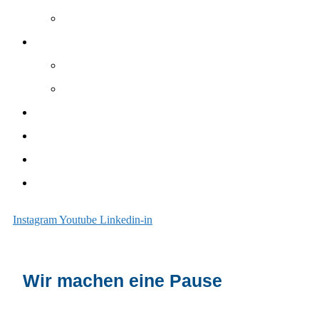
Zubehör / Ersatzteile
Schwimmbad
Elemente
Zubehör
Unterhalt
Sanieren
Über uns
Blog
Instagram
Youtube
Linkedin-in
Wir machen eine Pause