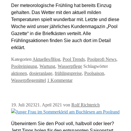
Der meteorologische Frühling hat bereits Einzug
gehalten. Das Wetter mit den aktuell milden
Temperaturen spielt wunderbar mit. Letzte und diese
Woche wird unser jährliches Kundenmagazin „Pool
Gazette“ in die Briefkästen verteilt. Alle
Frühlingsaktionen finden Sie auch dort im Detail
erklärt.
Kategorien
Aktuelles/Blog
,
Pool Trends
,
Poolprofi News
,
Poolreinigung
,
Wartung
,
Wasserpflege
Schlagwörter
aktionen
,
dosieranlage
,
frühlingspreise
,
Poolsaison
,
Wasserpflegemittel
1 Kommentar
19. Juli 2023
21. April 2021
von
Rolf Richterich
Überwintern Sie den Pool voll, halbvoll oder leer?
Jetzt Tipps holen für den entspannten Saisonstart