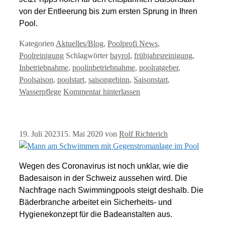
von der Entleerung bis zum ersten Sprung in Ihren
Pool.
Kategorien
Aktuelles/Blog
,
Poolprofi News
,
Poolreinigung
Schlagwörter
bayrol
,
frühjahrsreinigung
,
Inbetriebnahme
,
poolinbetriebnahme
,
poolratgeber
,
Poolsaison
,
poolstart
,
saisongebinn
,
Saisonstart
,
Wasserpflege
Kommentar hinterlassen
19. Juli 2023
15. Mai 2020
von
Rolf Richterich
Wegen des Coronavirus ist noch unklar, wie die
Badesaison in der Schweiz aussehen wird. Die
Nachfrage nach Swimmingpools steigt deshalb. Die
Bäderbranche arbeitet ein Sicherheits- und
Hygienekonzept für die Badeanstalten aus.