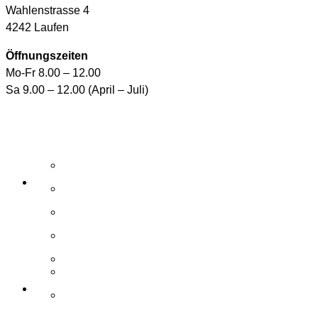
Wahlenstrasse 4
4242 Laufen
Öffnungszeiten
Mo-Fr 8.00 – 12.00
Sa 9.00 – 12.00 (April – Juli)
Aktuelle Angebote
E-Shop
Wasserpflegemittel
Whirlpool-Pflegemittel
Reinigungsroboter und Handsauger
Zubehör / Ersatzteile
Elemente
Schwimmbad
Zubehör