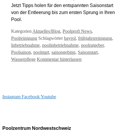
Jetzt Tipps holen für den entspannten Saisonstart
von der Entleerung bis zum ersten Sprung in Ihren
Pool.
Kategorien
Aktuelles/Blog
,
Poolprofi News
,
Poolreinigung
Schlagwörter
bayrol
,
frühjahrsreinigung
,
Inbetriebnahme
,
poolinbetriebnahme
,
poolratgeber
,
Poolsaison
,
poolstart
,
saisongebinn
,
Saisonstart
,
Wasserpflege
Kommentar hinterlassen
Instagram
Facebook
Youtube
info@arizonapool.ch
0800 766 600
Poolzentrum Nordwestschweiz